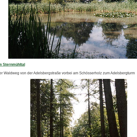
 Sternmühltal
her Waldweg von der Adelsbergstraße vorbei am Schösserholz zum Adelsbergturm