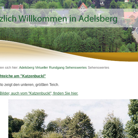
den sich hier:
Adelsberg
Virtueller Rundgang
Sehenswertes
Sehenswertes
chteiche am "Katzenbuckl"
o zeigt den unteren, größten Teich.
Bilder, auch vom "Katzenbuckl", finden Sie hier.