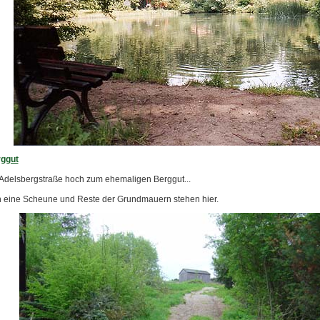
ggut
Adelsbergstraße hoch zum ehemaligen Berggut...
h eine Scheune und Reste der Grundmauern stehen hier.