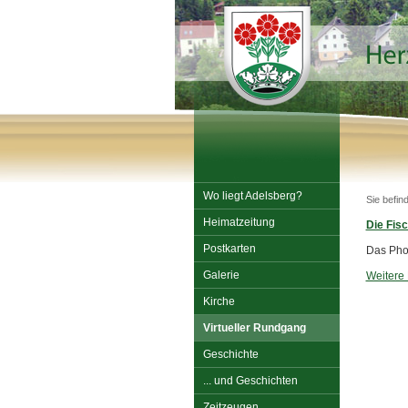
Wo liegt Adelsberg?
Sie befin
Heimatzeitung
Die Fis
Postkarten
Das Phot
Galerie
Weitere 
Kirche
Virtueller Rundgang
Geschichte
... und Geschichten
Zeitzeugen