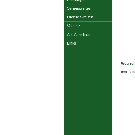
Sehenswertes
Unsere Straßen
Vereine
Alte Ansichten
Links
Weg zum
Idyllisc