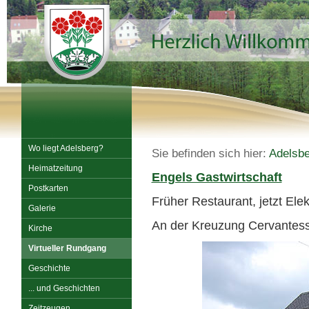
Wo liegt Adelsberg?
Sie befinden sich hier:
Adelsbe
Heimatzeitung
Engels Gastwirtschaft
Postkarten
Früher Restaurant, jetzt Ele
Galerie
An der Kreuzung Cervantess
Kirche
Virtueller Rundgang
Geschichte
... und Geschichten
Zeitzeugen